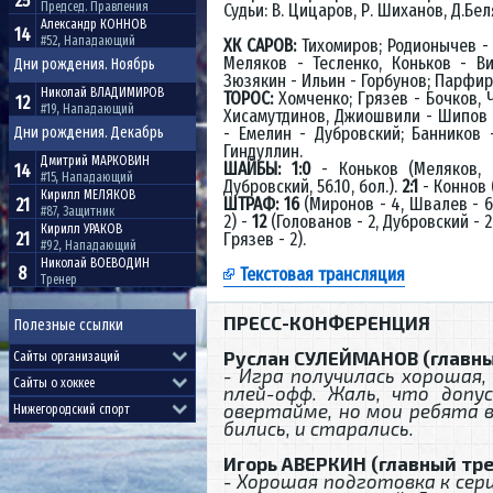
25
Председ. Правления
Судьи: В. Цицаров, Р. Шиханов, Д.Бел
Александр
КОННОВ
14
#52, Нападающий
ХК САРОВ:
Тихомиров; Родионычев - 
Меляков - Тесленко, Коньков - В
Дни рождения. Ноябрь
Зюзякин - Ильин - Горбунов; Парфир
Николай
ВЛАДИМИРОВ
ТОРОС:
Хомченко; Грязев - Бочков, 
12
#19, Нападающий
Хисамутдинов, Джиошвили - Шипов -
- Емелин - Дубровский; Банников 
Дни рождения. Декабрь
Гиндуллин.
Дмитрий
МАРКОВИН
ШАЙБЫ: 1:0
- Коньков (Меляков, В
14
#15, Нападающий
Дубровский, 56.10, бол.).
2:1
- Коннов 
Кирилл
МЕЛЯКОВ
ШТРАФ: 16
(Миронов - 4, Швалев - 6,
21
#87, Защитник
2) -
12
(Голованов - 2, Дубровский - 2
Кирилл
УРАКОВ
21
Грязев - 2).
#92, Нападающий
Николай
ВОЕВОДИН
8
Текстовая трансляция
Тренер
ПРЕСС-КОНФЕРЕНЦИЯ
Полезные ссылки
Руслан СУЛЕЙМАНОВ (главны
- Игра получилась хорошая, 
плей-офф. Жаль, что допу
овертайме, но мои ребята в
бились, и старались.
Игорь АВЕРКИН (главный тре
- Хорошая подготовка к сер