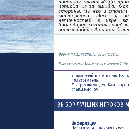
поединок, тяжелый. Да, про
периода из-за ошибки мол
стороны, мы его и ставим
мастерство здесь, у н
неточностей в игре за 
благодарен сегодня своей к
волю к победе. А нашим боле
Время публикации:
15-02-2018, 22:03
Нашли опечатку? Выделите ее и нажмите Ctrl+En
Уважаемый посетитель, Вы з
пользователь.
Мы рекомендуем Вам
зарег
своим именем.
ВЫБОР ЛУЧШИХ ИГРОКОВ М
Информация
Посетители, находящиес