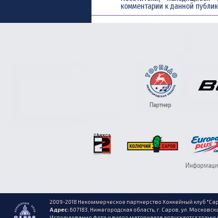
комментарии к данной публик
2009-2018 Некоммерческое партнерство Хоккейный клуб "Сар
Адрес:
607183, Нижегородская область, г. Саров, ул. Московска
Использование фото и видео материалов допускается только 