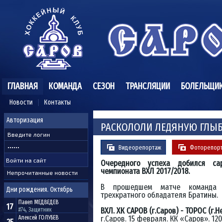
ГЛАВНАЯ
КОМАНДА
СЕЗОН
ТРАНСЛЯЦИИ
БОЛЕЛЬЩИ
Новости
Контакты
Авторизация
РАСКОЛОЛИ ЛЕДЯНУЮ ГЛЫ
Видеорепортаж
Фоторепор
Очередного успеха добился са
чемпионата ВХЛ 2017/2018.
Непрочитанные новости
В прошедшем матче команда И
Дни рождения. Октябрь
трехкратного обладателя Братины.
Павел
МЕДВЕДЕВ
17
ВХЛ. ХК САРОВ (г.Саров) - ТОРОС (г.Неф
#74, Защитник
г.Саров. 15 февраля. КК «Саров». 12
Алексей
ГОЛУБЕВ