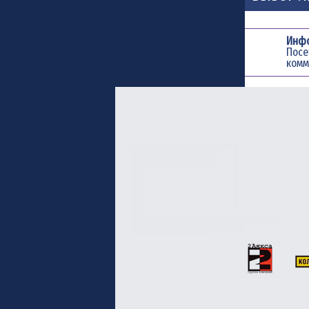
Инф
Пос
комм