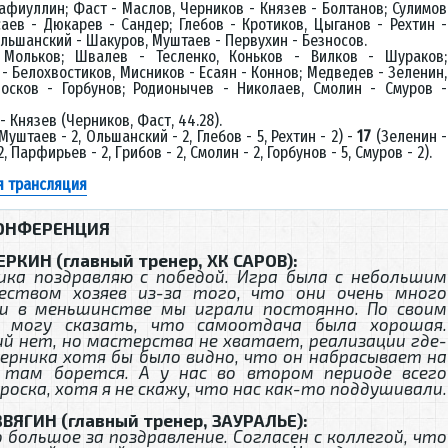
афиуллин; Фаст - Маслов, Черников - Князев - Болтанов; Сулимов
саев - Дюкарев - Сандер; Глебов - Кротиков, Цыганов - Рехтин -
Ольшанский - Шакуров, Муштаев - Первухин - Безносов.
:
Мольков; Швалев - Тесленко, Коньков - Вилков - Шураков;
- Белохвостиков, Мисников - Есаян - Коннов; Медведев - Зеленин,
осков - Горбунов; Родионычев - Николаев, Смолин - Смуров -
- Князев (Черников, Фаст, 44.28).
Муштаев - 2, Ольшанский - 2, Глебов - 5, Рехтин - 2) -
17
(Зеленин -
2, Парфирьев - 2, Грибов - 2, Смолин - 2, Горбунов - 5, Смуров - 2).
я трансляция
ОНФЕРЕНЦИЯ
ЕРКИН (главный тренер, ХК САРОВ):
ика поздравляю с победой. Игра была с небольшим
еством хозяев из-за того, что они очень много
 и в меньшинстве мы играли постоянно. По своим
 могу сказать, что самоотдача была хорошая.
й нет, но мастерства не хватает, реализации где-
перника хотя бы было видно, что он набрасывает на
 там борется. А у нас во втором периоде всего
роска, хотя я не скажу, что нас как-то поддушивали.
ВЯГИН (главный тренер, ЗАУРАЛЬЕ):
о большое за поздравление. Согласен с коллегой, что