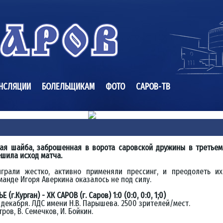
НСЛЯЦИИ
БОЛЕЛЬЩИКАМ
ФОТО
САРОВ-ТВ
ая шайба, заброшенная в ворота саровской дружины в третьем
ешила исход матча.
играли жестко, активно применяли прессинг, и преодолеть их
манде Игоря Аверкина оказалось не под силу.
 (г.Курган) - ХК САРОВ (г. Саров) 1:0 (0:0, 0:0, 1;0)
4 декабря. ЛДС имени Н.В. Парышева. 2500 зрителей/мест.
тров, В. Семечков, И. Бойкин.