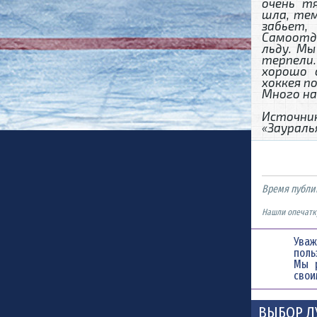
очень т
шла, тем
забьет,
Самоотда
льду. Мы
терпели
хорошо 
хоккея п
Много на
Источн
«Заураль
Время публи
Нашли опечатку
Уваж
поль
Мы 
свои
ВЫБОР Л