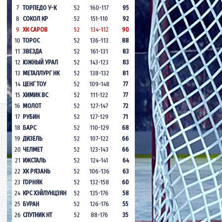
7
ТОРПЕДО У-К
52
160-117
95
8
СОКОЛ КР
52
151-110
92
9
ХК САРОВ
52
134-112
90
10
ТОРОС
52
136-113
88
11
ЗВЕЗДА
52
161-131
83
12
ЮЖНЫЙ УРАЛ
52
143-123
83
13
МЕТАЛЛУРГ НК
52
138-132
81
14
ЦЕНГ ТОУ
52
109-148
77
15
ХИМИК ВС
52
111-122
77
16
МОЛОТ
52
127-147
72
17
РУБИН
52
127-129
71
18
БАРС
52
110-129
68
19
ДИЗЕЛЬ
52
107-122
66
20
ЧЕЛМЕТ
52
123-143
66
21
ИЖСТАЛЬ
52
124-141
64
22
ХК РЯЗАНЬ
52
106-136
63
23
ГОРНЯК
52
132-158
60
24
КРС ХЭЙЛУНЦЗЯН
52
135-176
58
25
БУРАН
52
126-176
55
26
СПУТНИК НТ
52
88-176
35