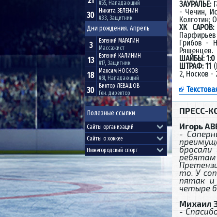
21
ЗАУРАЛЬЕ:
Г
#55, Нападающий
- Чечин, И
Никита
ЗЕЛЕНИН
30
#33, Защитник
Колготин; 
ХК САРОВ
Дни рождения. Апрель
Парфирьев 
Евгений
МАРАГИН
Грибов - Н
3
Массажист
Ряшенцев.
Евгений
КАЛИНИН
ШАЙБЫ: 1:0
13
#17, Защитник
ШТРАФ: 11
(
Максим
НОСКОВ
2, Носков - 
18
#61, Нападающий
Виктор
ЛЕВАШОВ
Текстова
30
Ген. директор
ПРЕСС-К
Полезные ссылки
Игорь АВ
- Соперн
преимущ
бросали
ребятам
Претензи
то. У со
пятак и
четыре б
Михаил З
- Спасиб