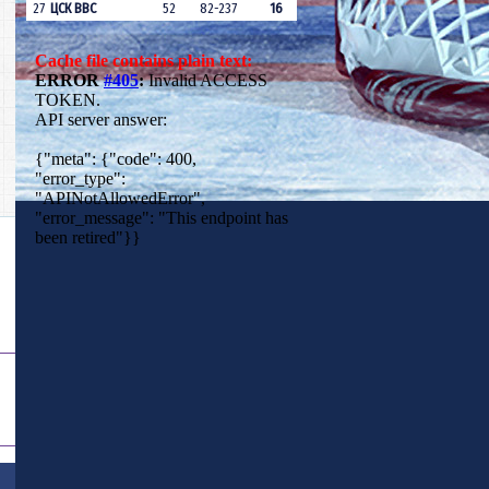
27
ЦСК ВВС
52
82-237
16