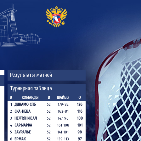
Результаты матчей
Турнирная таблица
#
КОМАНДЫ
И
ШАЙБЫ
О
1
ДИНАМО СПБ
52
179-82
126
2
СКА-НЕВА
52
162-81
116
3
НЕФТЯНИК АЛ
52
147-96
108
4
САРЫАРКА
52
161-108
101
5
ЗАУРАЛЬЕ
52
141-101
98
6
ЕРМАК
52
139-113
97