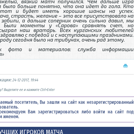
яжелый, вязкий матч получился. Чем дальше игра
 было больше понятно, что она идет до гола. Кто
 тот и будет иметь хорошие шансы на успех.
ча, страсть, желание – это все присутствовало на
 забили, а дальше соперник очень сильно давил, мы
. Были моменты у «Сарова» сравнять счет, но
сыграл наш вратарь. Всех курганских любителей
оздравляю с победой и с наступающими праздниками.
роду сегодня было на трибунах, очень рад этому.
ик фото и материалов: служба информации
я»
кации:
24-12-2017, 19:44
? Выделите ее и нажмите Ctrl+Enter
аемый посетитель, Вы зашли на сайт как незарегистрированный
зователь.
рекомендуем Вам
зарегистрироваться
либо войти на сайт под
м именем.
УЧШИХ ИГРОКОВ МАТЧА