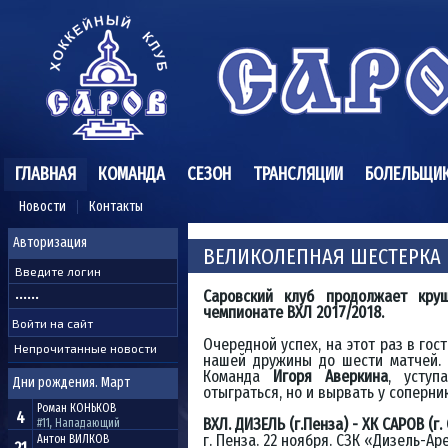
ГЛАВНАЯ
КОМАНДА
СЕЗОН
ТРАНСЛЯЦИИ
БОЛЕЛЬЩИ
Новости
Контакты
Авторизация
ВЕЛИКОЛЕПНАЯ ШЕСТЕРКА
Саровский клуб продолжает кру
чемпионате ВХЛ 2017/2018.
Очередной успех, на этот раз в го
Непрочитанные новости
нашей дружины до шести матчей. 
Команда
Игоря Аверкина
, уступ
Дни рождения. Март
отыграться, но и вырвать у соперник
Роман
КОНЬКОВ
4
ВХЛ. ДИЗЕЛЬ (г.Пенза) - ХК САРОВ (г. Са
#11, Нападающий
г. Пенза. 22 ноября. СЗК «Дизель-Ар
Антон
ВИЛКОВ