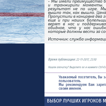
- Мы имели преимущество б
и транжирили моменты. 
результат не по игре. М
вышло так, как вышло. Цена
Пропустили в концовке два г
еще и при наших болельщи
верят в нас и поддержив
обидное, что у нас ошиб
которые должны вести за со
Источник: служба информаци
Время публикации:
22-11-2017, 23:10
Нашли опечатку? Выделите ее и нажмите Ctrl+En
Уважаемый посетитель, Вы з
пользователь.
Мы рекомендуем Вам
зарег
своим именем.
ВЫБОР ЛУЧШИХ ИГРОКОВ М