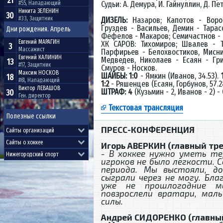
21
Судьи: А. Демура, И. Гайнуллин, Д. Пе
#55, Нападающий
Никита
ЗЕЛЕНИН
30
#33, Защитник
ДИЗЕЛЬ:
Назаров; Капотов - Воро
Груздев - Васильев, Демин - Тарас
Дни рождения. Апрель
Фефелов - Макаров; Семичастнов - 
Евгений
МАРАГИН
ХК САРОВ: Тихомиров; Швалев - Т
3
Массажист
Парфирьев - Белохвостиков, Мисни
Евгений
КАЛИНИН
Медведев, Николаев - Есаян - Гр
13
#17, Защитник
Смуров - Носков.
Максим
НОСКОВ
ШАЙБЫ: 1:0
- Ямкин (Иванов, 34.53).
18
#61, Нападающий
1:2
- Ряшенцев (Есаян, Горбунов, 57.2
Виктор
ЛЕВАШОВ
ШТРАФ: 4
(Кузьмин - 2, Иванов - 2) -
30
Ген. директор
Текстовая трансляция
Полезные ссылки
ПРЕСС-КОНФЕРЕНЦИЯ
Игорь АВЕРКИН (главный тре
- В хоккее нужно уметь те
игроков не было легкости. 
периода. Мы выстояли, д
сыграли через не могу. Бл
уже не прошлогодние м
повзрослели вратари, мал
силы.
Андрей СИДОРЕНКО (главный