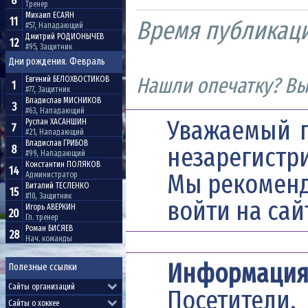
8
Тренер
Михаил
ЕСАЯН
11
Время публикац
#57, Нападающий
Дмитрий
РОДИОНЫЧЕВ
12
#95, Защитник
Дни рождения. Февраль
Нашли опечатку? Выд
Евгений
БЕЛОХВОСТИКОВ
1
#77, Защитник
Владислав
МИСНИКОВ
3
#63, Нападающий
Уважаемый п
Руслан
ХАСАНШИН
7
#21, Нападающий
Владислав
ГРИБОВ
незарегистр
8
#99, Нападающий
Константин
ПОЛЯКОВ
14
Мы рекомен
Администратор
Виталий
ТЕСЛЕНКО
15
#10, Защитник
войти на сай
Игорь
АВЕРКИН
20
Гл. тренер
Роман
БИСЯЕВ
28
Нач. команды
Информаци
Полезные ссылки
Посетители,