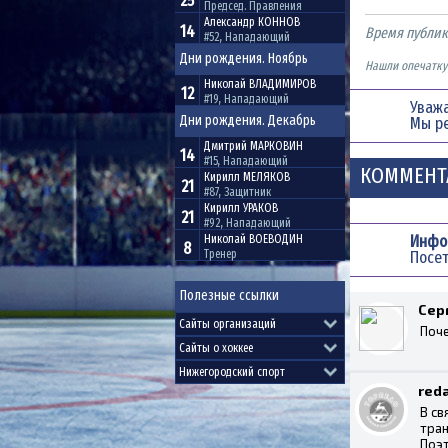
25
Председ. Правления
Александр
КОННОВ
14
Время публи
#52, Нападающий
Дни рождения. Ноябрь
Нашли опечатку?
Николай
ВЛАДИМИРОВ
12
#19, Нападающий
Уважа
Дни рождения. Декабрь
Мы р
Дмитрий
МАРКОВИН
14
#15, Нападающий
КОММЕНТ
Кирилл
МЕЛЯКОВ
21
#87, Защитник
Кирилл
УРАКОВ
21
#92, Нападающий
Инфо
Николай
ВОЕВОДИН
8
Тренер
Посет
Полезные ссылки
Сер
Поче
red
В св
тран
Поэт