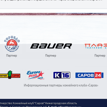
нерство Хоккейный клуб "Саров" Нижегородская область.
асть, г. Саров, ул. Московская, д.5.
E-mail:
office@hcsarov.ru