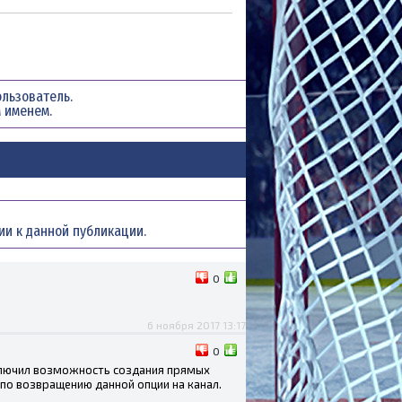
льзователь.
 именем.
рии к данной публикации.
0
6 ноября 2017 13:17
0
ключил возможность создания прямых
по возвращению данной опции на канал.