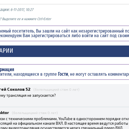
кации:
6-11-2017, 10:27
 Выделите ее и нажмите Ctrl+Enter
емый посетитель, Вы зашли на сайт как незарегистрированный по
екомендуем Вам
зарегистрироваться
либо войти на сайт под своим
АРИИ
рмация
ители, находящиеся в группе
Гости
, не могут оставлять коммента
гей Соколов 52
(болельщицкий стаж 0 лет)
му трансляция не запускается?
aktor
(болельщицкий стаж 0 лет)
язи с техническими проблемами, YouTube в одностороннем порядке от
сляций на официальном канале ВХЛ. В настоящее время ведутся работы 
ому видеотрансляция осуществляется через специальный плеер ВХЛ.