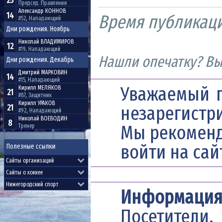
25
Председ. Правления
Александр
КОННОВ
14
Время публикац
#52, Нападающий
Дни рождения. Ноябрь
Николай
ВЛАДИМИРОВ
12
#19, Нападающий
Нашли опечатку? Выд
Дни рождения. Декабрь
Дмитрий
МАРКОВИН
14
#15, Нападающий
Уважаемый п
Кирилл
МЕЛЯКОВ
21
#87, Защитник
Кирилл
УРАКОВ
незарегистр
21
#92, Нападающий
Николай
ВОЕВОДИН
8
Мы рекомен
Тренер
войти на сай
Полезные ссылки
Информаци
Посетители,