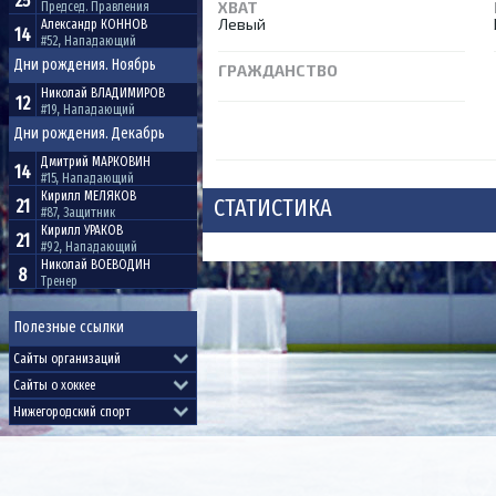
25
ХВАТ
Председ. Правления
Левый
Александр
КОННОВ
14
#52, Нападающий
Дни рождения. Ноябрь
ГРАЖДАНСТВО
Николай
ВЛАДИМИРОВ
12
#19, Нападающий
Дни рождения. Декабрь
Дмитрий
МАРКОВИН
14
#15, Нападающий
Кирилл
МЕЛЯКОВ
СТАТИСТИКА
21
#87, Защитник
Кирилл
УРАКОВ
21
#92, Нападающий
Николай
ВОЕВОДИН
8
Тренер
Полезные ссылки