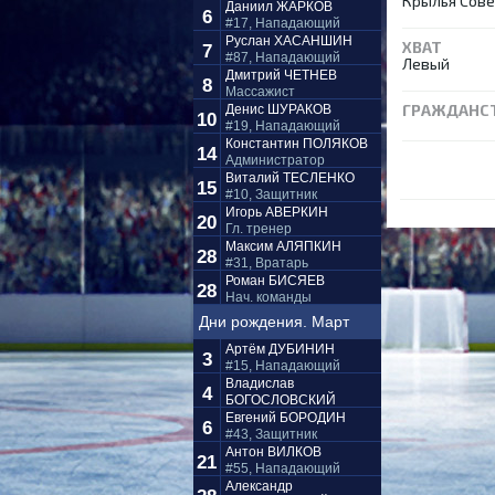
Крылья Сов
Даниил
ЖАРКОВ
6
#17, Нападающий
Руслан
ХАСАНШИН
ХВАТ
7
#87, Нападающий
Левый
Дмитрий
ЧЕТНЕВ
8
Массажист
ГРАЖДАНС
Денис
ШУРАКОВ
10
#19, Нападающий
Константин
ПОЛЯКОВ
14
Администратор
Виталий
ТЕСЛЕНКО
15
#10, Защитник
Игорь
АВЕРКИН
20
Гл. тренер
Максим
АЛЯПКИН
28
#31, Вратарь
Роман
БИСЯЕВ
28
Нач. команды
Дни рождения. Март
Артём
ДУБИНИН
3
#15, Нападающий
Владислав
4
БОГОСЛОВСКИЙ
#27, Нападающий
Евгений
БОРОДИН
6
#43, Защитник
Антон
ВИЛКОВ
21
#55, Нападающий
Александр