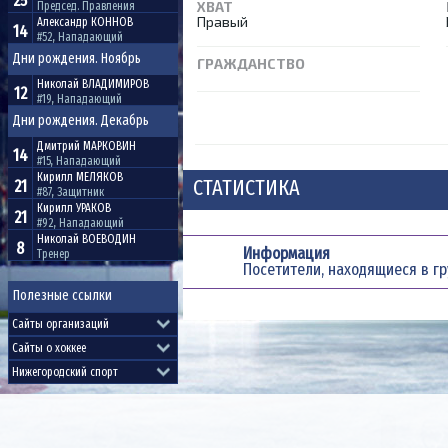
25
ХВАТ
Председ. Правления
Правый
Александр
КОННОВ
14
#52, Нападающий
Дни рождения. Ноябрь
ГРАЖДАНСТВО
Николай
ВЛАДИМИРОВ
12
#19, Нападающий
Дни рождения. Декабрь
Дмитрий
МАРКОВИН
14
#15, Нападающий
Кирилл
МЕЛЯКОВ
СТАТИСТИКА
21
#87, Защитник
Кирилл
УРАКОВ
21
#92, Нападающий
Николай
ВОЕВОДИН
8
Информация
Тренер
Посетители, находящиеся в г
Полезные ссылки