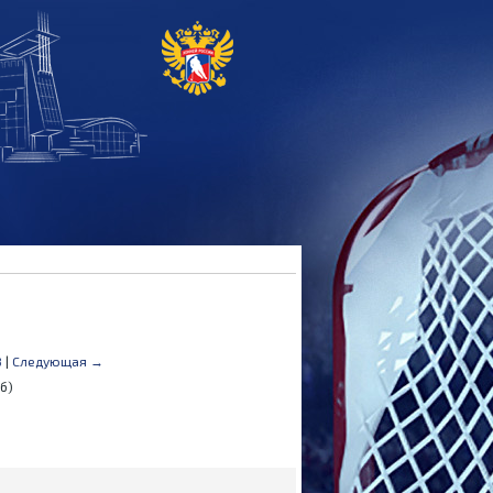
8
|
Следующая →
б)