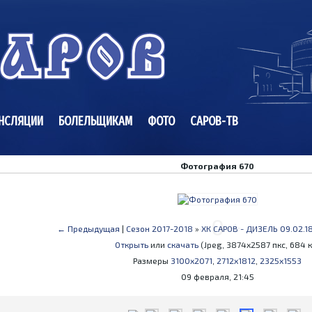
НСЛЯЦИИ
БОЛЕЛЬЩИКАМ
ФОТО
САРОВ-ТВ
Фотография 670
-
0
+
← Предыдущая
|
Сезон 2017-2018
»
ХК САРОВ - ДИЗЕЛЬ 09.02.1
Открыть
или
скачать
(Jpeg, 3874x2587 пкс, 684 к
Размеры
3100x2071
,
2712x1812
,
2325x1553
09 февраля, 21:45