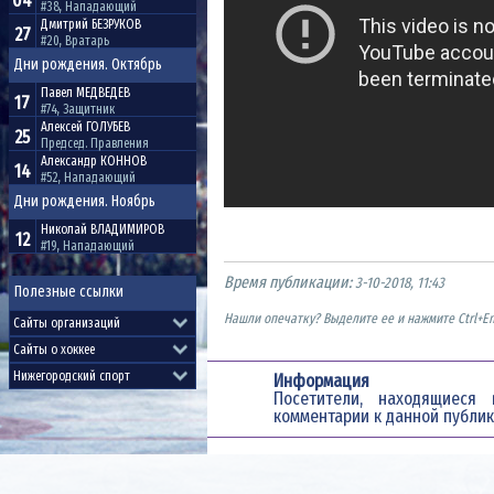
04
#38, Нападающий
Дмитрий
БЕЗРУКОВ
27
#20, Вратарь
Дни рождения. Октябрь
Павел
МЕДВЕДЕВ
17
#74, Защитник
Алексей
ГОЛУБЕВ
25
Председ. Правления
Александр
КОННОВ
14
#52, Нападающий
Дни рождения. Ноябрь
Николай
ВЛАДИМИРОВ
12
#19, Нападающий
Время публикации:
3-10-2018, 11:43
Полезные ссылки
Нашли опечатку? Выделите ее и нажмите Ctrl+En
Информация
Посетители, находящиес
комментарии к данной публик