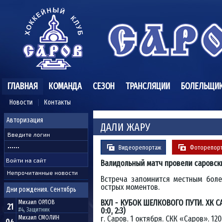
ГЛАВНАЯ
КОМАНДА
СЕЗОН
ТРАНСЛЯЦИИ
БОЛЕЛЬЩИ
Новости
Контакты
Авторизация
ДАЛИ ЖАРУ
Видеорепортаж
Фоторепор
Валидольный матч провели саровск
Непрочитанные новости
Встреча запомнится местным бол
острых моментов.
Дни рождения. Сентябрь
ВХЛ - КУБОК ШЕЛКОВОГО ПУТИ. ХК САРО
Михаил
ОРЛОВ
21
0:0, 2:3)
#4, Защитник
г. Саров. 1 октября. СКК «Саров». 12
Михаил
СМОЛИН