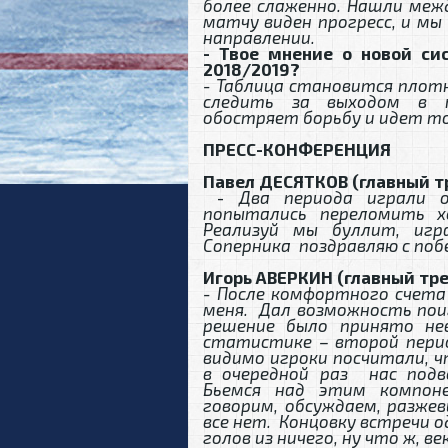
более слаженно. Нашли меж
матчу виден прогресс, и мы
направлении.
- Твое мнение о новой си
2018/2019?
- Таблица становится плотн
следить за выходом в 
обостряет борьбу и идет то
ПРЕСС-КОНФЕРЕНЦИЯ
Павел ДЕСЯТКОВ (главный тр
-
Два периода играли 
попытались переломить хо
Реализуй мы буллит, игр
Соперника поздравляю с поб
Игорь АВЕРКИН (главный тре
- После комфортного счета 
меня. Дал возможность пои
решение было принято нев
статистике – второй перио
видимо игроки посчитали, ч
в очередной раз нас подв
Бьемся над этим компон
говорим, обсуждаем, разже
все нет. Концовку встречи о
голов из ничего, ну что ж, век