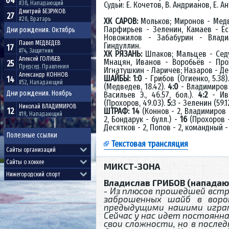
04
#38, Нападающий
Судьи: Е. Кочетов, В. Андрианов, Е. Ан
Дмитрий
БЕЗРУКОВ
27
#20, Вратарь
ХК САРОВ:
Мольков; Миронов - Медв
Парфирьев - Зеленин, Камаев - Ес
Дни рождения. Октябрь
Новожилов - Забабурин - Влади
Павел
МЕДВЕДЕВ
Гиндуллин.
17
#74, Защитник
ХК РЯЗАНЬ:
Шпаков; Мальцев - Седу
Алексей
ГОЛУБЕВ
Мнацян, Иванов - Воробьёв - Прох
25
Председ. Правления
Игнатушкин - Ларичев; Назаров - Дес
Александр
КОННОВ
ШАЙБЫ: 1:0
- Грибов (Огиенко, 5.38)
14
#52, Нападающий
(Медведев, 18.42).
4:0
- Владимиров 
Дни рождения. Ноябрь
Васильев Э., 46.57, бол.).
4:2
- Ива
(Прохоров, 49.03).
5:
3 - Зеленин (59.1
Николай
ВЛАДИМИРОВ
12
ШТРАФ: 14
(Коннов - 2, Владимиров -
#19, Нападающий
2, Бондарук - булл.) -
16
(Прохоров - 
Десятков - 2, Попов - 2, командный - 
Полезные ссылки
Текстовая трансляция
МИКСТ-ЗОНА
Владислав ГРИБОВ (нападаю
-
Из плюсов прошедшей встр
заброшенных шайб в воро
предыдущими нашими играм
Сейчас у нас идет постоянна
свои сложности, но в после