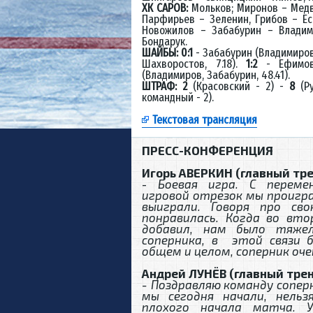
ХК САРОВ:
Мольков; Миронов – Медв
Парфирьев – Зеленин, Грибов – Ес
Новожилов – Забабурин – Владим
Бондарук.
ШАЙБЫ: 0:1
- Забабурин (Владимиров,
Шахворостов, 7.18).
1:2
- Ефимов
(Владимиров, Забабурин, 48.41).
ШТРАФ: 2
(Красовский - 2) -
8
(Ру
командный - 2).
Текстовая трансляция
ПРЕСС-КОНФЕРЕНЦИЯ
Игорь АВЕРКИН (главный тре
-
Боевая игра. С переме
игровой отрезок мы проигра
выиграли. Говоря про св
понравилась. Когда во вт
добавил, нам было тяже
соперника, в этой связи 
общем и целом, соперник оче
Андрей ЛУНЁВ (главный трен
- Поздравляю команду соперн
мы сегодня начали, нельз
плохого начала матча. 