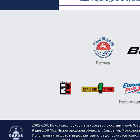
2009-2018 Некоммерческое партнерство Хоккейный клуб "Сар
Адрес:
607183, Нижегородская область, г. Саров, ул. Московска
Использование фото и видео материалов допускается только 