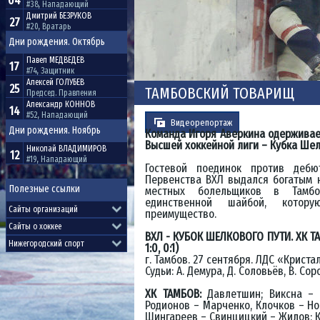
04
#38, Нападающий
Дмитрий
БЕЗРУКОВ
27
#20, Вратарь
Дни рождения. Октябрь
Павел
МЕДВЕДЕВ
17
#74, Защитник
Алексей
ГОЛУБЕВ
25
ТАМБОВСКИЙ ТОВАРИЩ
Председ. Правления
Александр
КОННОВ
14
#52, Нападающий
Видеорепортаж
Дни рождения. Ноябрь
Команда Игоря Аверкина одерживае
Высшей хоккейной лиги – Кубка Шел
Николай
ВЛАДИМИРОВ
12
#19, Нападающий
Гостевой поединок против деб
Первенства ВХЛ выдался богатым 
Полезные ссылки
местных болельщиков в Тамбо
единственной шайбой, котору
преимущество.
ВХЛ - КУБОК ШЕЛКОВОГО ПУТИ. ХК ТАМБ
1:0, 0:1)
г. Тамбов. 27 сентября. ЛДС «Криста
Судьи: А. Демура, Д. Соловьёв, В. Сор
ХК ТАМБОВ:
Давлетшин; Виксна – 
Родионов – Марченко, Клочков – Но
Шингареев – Свинцицкий – Жилов; К