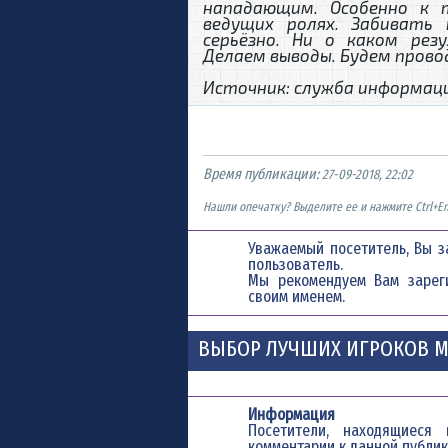
нападающим. Особенно к 
ведущих ролях. Забивать
серьёзно. Ни о каком ре
Делаем выводы. Будем пров
Источник: служба информаци
Время публикации:
27-09-2018, 22:02
Нашли опечатку? Выделите ее и нажмите Ctrl+En
Уважаемый посетитель, Вы з
пользователь.
Мы рекомендуем Вам
зарег
своим именем.
ВЫБОР ЛУЧШИХ ИГРОКОВ М
Информация
Посетители, находящиес
комментарии к данной публик