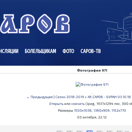
НСЛЯЦИИ
БОЛЕЛЬЩИКАМ
ФОТО
САРОВ-ТВ
Фотография 971
-
0
+
← Предыдущая
|
Сезон 2018-2019
»
ХК САРОВ - БУРАН 03.10.18
Открыть
или
скачать
(Jpeg, 1937x1294 пкс, 300 к
Размеры
1550x1036
,
1360x909
,
1152x770
03 октября, 22:12