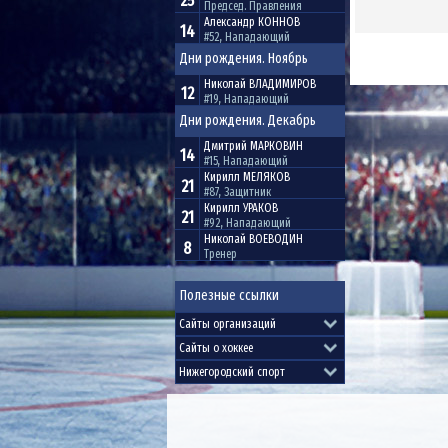
25
Председ. Правления
Александр
КОННОВ
14
#52, Нападающий
Дни рождения. Ноябрь
Николай
ВЛАДИМИРОВ
12
#19, Нападающий
Дни рождения. Декабрь
Дмитрий
МАРКОВИН
14
#15, Нападающий
Кирилл
МЕЛЯКОВ
21
#87, Защитник
Кирилл
УРАКОВ
21
#92, Нападающий
Николай
ВОЕВОДИН
8
Тренер
Полезные ссылки