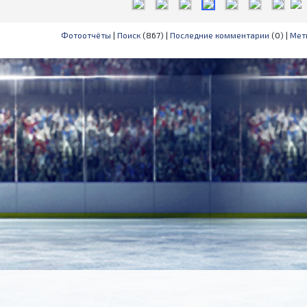
Фотоотчёты
|
Поиск
(867) |
Последние комментарии
(0) |
Мет