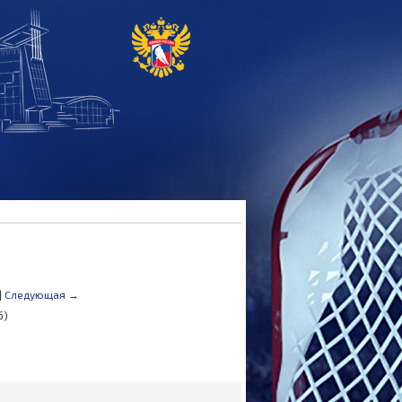
|
Следующая →
б)