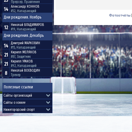
25
Председ. Правления
Александр
КОННОВ
14
#52, Нападающий
Фотоотчёты
Дни рождения. Ноябрь
Николай
ВЛАДИМИРОВ
12
#19, Нападающий
Дни рождения. Декабрь
Дмитрий
МАРКОВИН
14
#15, Нападающий
Кирилл
МЕЛЯКОВ
21
#87, Защитник
Кирилл
УРАКОВ
21
#92, Нападающий
Николай
ВОЕВОДИН
8
Тренер
Полезные ссылки