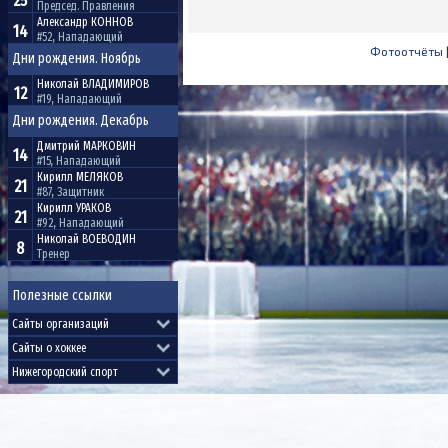
25
Председ. Правления
Александр
КОННОВ
14
#52, Нападающий
Фотоотчёты
Дни рождения. Ноябрь
Николай
ВЛАДИМИРОВ
12
#19, Нападающий
Дни рождения. Декабрь
Дмитрий
МАРКОВИН
14
#15, Нападающий
Кирилл
МЕЛЯКОВ
21
#87, Защитник
Кирилл
УРАКОВ
21
#92, Нападающий
Николай
ВОЕВОДИН
8
Тренер
Полезные ссылки