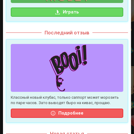
Играть
Играть
Скачать
Читать обзор
Последний отзыв
Рейтинг:
0
Играть
Классный новый клубас, только саппорт может морозить
Скачать
по паре часов. Зато выводят быро на кивас, прощаю.
ПЕРЕЙТИ
Подробнее
Рейтинг:
3.4
Новая статья