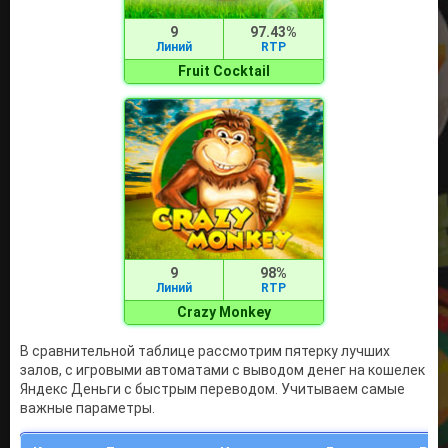
Рейтинг:
3.5
9
97.43%
Линий
RTP
Fruit Cocktail
Играть
Скачать
Читать обзор
9
98%
Линий
RTP
Рейтинг:
5
Crazy Monkey
В сравнительной таблице рассмотрим пятерку лучших
залов, с игровыми автоматами с выводом денег на кошелек
Яндекс Деньги с быстрым переводом. Учитываем самые
важные параметры.