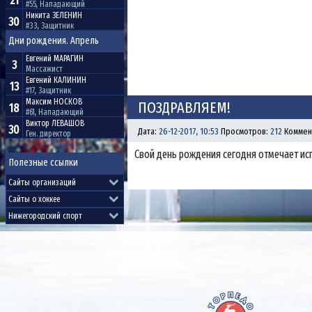
21
#55, Нападающий
Никита
ЗЕЛЕНИН
30
#33, Защитник
Дни рождения. Апрель
Евгений
МАРАГИН
3
Массажист
Евгений
КАЛИНИН
13
#17, Защитник
Максим
НОСКОВ
ПОЗДРАВЛЯЕМ!
18
#61, Нападающий
Виктор
ЛЕВАШОВ
30
Дата:
26-12-2017, 10:53
Просмотров:
212
Коммен
Ген. директор
Свой день рождения сегодня отмечает ис
Полезные ссылки