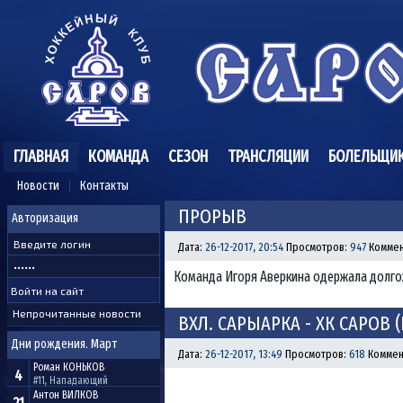
ГЛАВНАЯ
КОМАНДА
СЕЗОН
ТРАНСЛЯЦИИ
БОЛЕЛЬЩИ
Новости
Контакты
ПРОРЫВ
Авторизация
Дата:
26-12-2017, 20:54
Просмотров:
947
Коммен
Команда Игоря Аверкина одержала долг
Непрочитанные новости
ВХЛ. САРЫАРКА - ХК САРОВ (
Дни рождения. Март
Дата:
26-12-2017, 13:49
Просмотров:
618
Коммен
Роман
КОНЬКОВ
4
#11, Нападающий
Антон
ВИЛКОВ