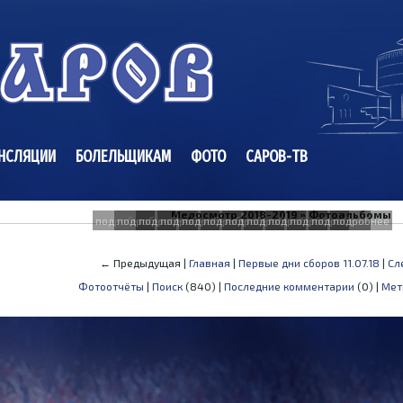
НСЛЯЦИИ
БОЛЕЛЬЩИКАМ
ФОТО
САРОВ-ТВ
Медосмотр 2018-2019 » Фотоальбомы
подробнее
подробнее
подробнее
подробнее
подробнее
подробнее
подробнее
подробнее
подробнее
подробнее
подробнее
подробнее
← Предыдущая |
Главная
|
Первые дни сборов 11.07.18
|
Сл
Фотоотчёты
|
Поиск
(840) |
Последние комментарии
(0) |
Мет