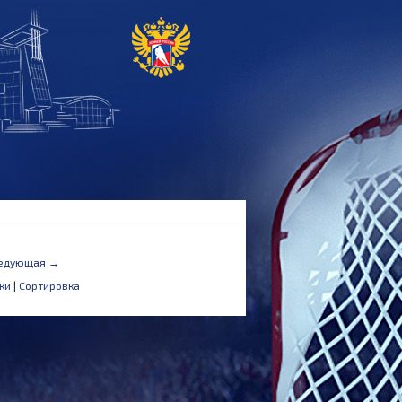
едующая →
ки
|
Сортировка