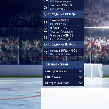
04
#38, Нападающий
Дмитрий
БЕЗРУКОВ
27
#20, Вратарь
Дни рождения. Октябрь
Павел
МЕДВЕДЕВ
17
#74, Защитник
Алексей
ГОЛУБЕВ
25
Председ. Правления
Александр
КОННОВ
14
#52, Нападающий
Дни рождения. Ноябрь
Николай
ВЛАДИМИРОВ
12
#19, Нападающий
Полезные ссылки