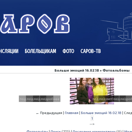
НСЛЯЦИИ
БОЛЕЛЬЩИКАМ
ФОТО
САРОВ-ТВ
Больше эмоций 16.02.18 » Фотоальбомы
подробнее
подробнее
подробнее
подробнее
подробнее
подробнее
подробнее
подробнее
подро
← Предыдущая |
Главная
|
Больше эмоций 16.02.18
| Сле
1
-->
Фотоотчёты
|
Поиск
(772) |
Последние комментарии
(0) |
Мет