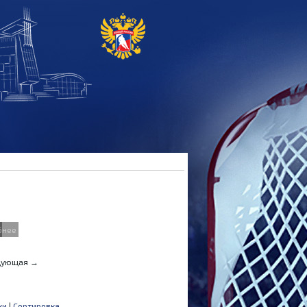
бнее
дующая →
ки
|
Сортировка