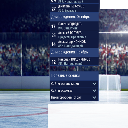
04
#38, Нападающий
Дмитрий
БЕЗРУКОВ
27
#20, Вратарь
Дни рождения. Октябрь
Павел
МЕДВЕДЕВ
17
#74, Защитник
Алексей
ГОЛУБЕВ
25
Председ. Правления
Александр
КОННОВ
14
#52, Нападающий
Дни рождения. Ноябрь
Николай
ВЛАДИМИРОВ
12
#19, Нападающий
Полезные ссылки