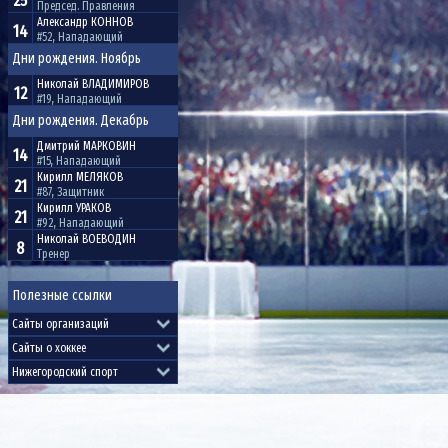
25
Председ. Правления
Александр
КОННОВ
14
#52, Нападающий
Дни рождения. Ноябрь
Николай
ВЛАДИМИРОВ
12
#19, Нападающий
Дни рождения. Декабрь
Дмитрий
МАРКОВИН
14
#15, Нападающий
Кирилл
МЕЛЯКОВ
21
#87, Защитник
Кирилл
УРАКОВ
21
#92, Нападающий
Николай
ВОЕВОДИН
8
Тренер
Полезные ссылки