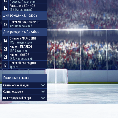
25
Председ. Правления
Александр
КОННОВ
14
#52, Нападающий
Дни рождения. Ноябрь
Николай
ВЛАДИМИРОВ
12
#19, Нападающий
Дни рождения. Декабрь
Дмитрий
МАРКОВИН
14
#15, Нападающий
Кирилл
МЕЛЯКОВ
21
#87, Защитник
Кирилл
УРАКОВ
21
#92, Нападающий
Николай
ВОЕВОДИН
8
Тренер
Полезные ссылки