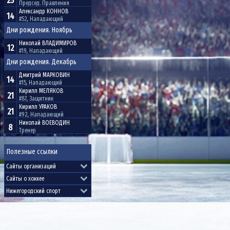
25
Председ. Правления
Александр
КОННОВ
14
#52, Нападающий
Дни рождения. Ноябрь
Николай
ВЛАДИМИРОВ
12
#19, Нападающий
Дни рождения. Декабрь
Дмитрий
МАРКОВИН
14
#15, Нападающий
Кирилл
МЕЛЯКОВ
21
#87, Защитник
Кирилл
УРАКОВ
21
#92, Нападающий
Николай
ВОЕВОДИН
8
Тренер
Полезные ссылки