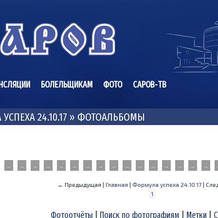
НСЛЯЦИИ
БОЛЕЛЬЩИКАМ
ФОТО
САРОВ-ТВ
УСПЕХА 24.10.17 » ФОТОАЛЬБОМЫ
→
→
→
→
→
→
→
→
→
→
→
→
→
→
→
→
← Предыдущая |
Главная
|
Формула успеха 24.10.17
| Сл
1
Фотоотчёты
|
Поиск по фотографиям
|
Метки
|
С