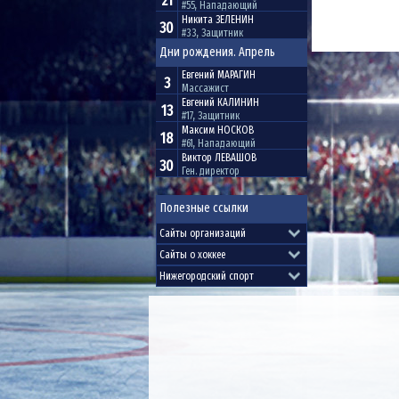
21
#55, Нападающий
Никита
ЗЕЛЕНИН
30
#33, Защитник
Дни рождения. Апрель
Евгений
МАРАГИН
3
Массажист
Евгений
КАЛИНИН
13
#17, Защитник
Максим
НОСКОВ
18
#61, Нападающий
Виктор
ЛЕВАШОВ
30
Ген. директор
Полезные ссылки