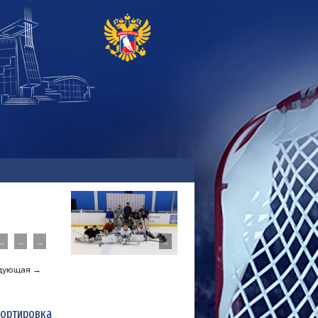
→
→
→
→
едующая →
ортировка