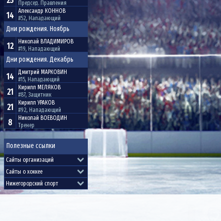
25
Председ. Правления
Александр
КОННОВ
14
#52, Нападающий
Дни рождения. Ноябрь
Николай
ВЛАДИМИРОВ
12
#19, Нападающий
Дни рождения. Декабрь
Дмитрий
МАРКОВИН
14
#15, Нападающий
Кирилл
МЕЛЯКОВ
21
#87, Защитник
Кирилл
УРАКОВ
21
#92, Нападающий
Николай
ВОЕВОДИН
8
Тренер
Полезные ссылки