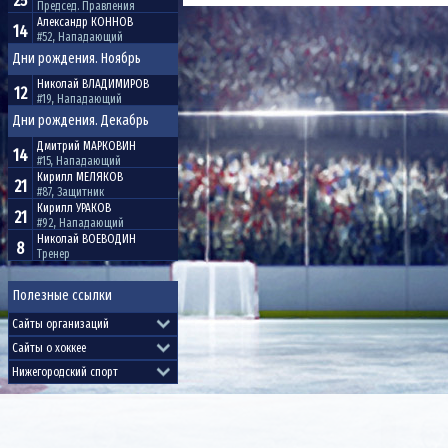
25
Председ. Правления
Александр
КОННОВ
14
#52, Нападающий
Дни рождения. Ноябрь
Николай
ВЛАДИМИРОВ
12
#19, Нападающий
Дни рождения. Декабрь
Дмитрий
МАРКОВИН
14
#15, Нападающий
Кирилл
МЕЛЯКОВ
21
#87, Защитник
Кирилл
УРАКОВ
21
#92, Нападающий
Николай
ВОЕВОДИН
8
Тренер
Полезные ссылки