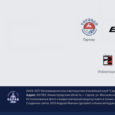
2009-2017 Некоммерческое партнерство Хоккейный клуб "Сар
Адрес:
607183, Нижегородская область, г. Саров, ул. Московска
Использование фото и видео материалов допускается только 
Создание сайта: 2013 Андрей Малкин (дизайн) и Алексей Куда