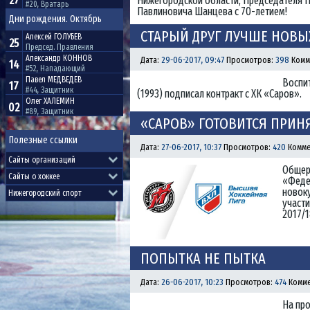
27
Нижегородской области, Председателя 
#20, Вратарь
Павлиновича Шанцева с 70-летием!
Дни рождения. Октябрь
СТАРЫЙ ДРУГ ЛУЧШЕ НОВЫ
Алексей
ГОЛУБЕВ
25
Председ. Правления
Александр
КОННОВ
Дата:
29-06-2017, 09:47
Просмотров:
398
Комм
14
#52, Нападающий
Павел
МЕДВЕДЕВ
Воспи
17
#44, Защитник
(1993) подписал контракт с ХК «Саров».
Олег
ХАЛЕМИН
02
#89, Защитник
«САРОВ» ГОТОВИТСЯ ПРИН
Полезные ссылки
Дата:
27-06-2017, 10:37
Просмотров:
420
Комме
Общер
«Феде
новок
участи
2017/1
ПОПЫТКА НЕ ПЫТКА
Дата:
26-06-2017, 10:23
Просмотров:
474
Комме
На про