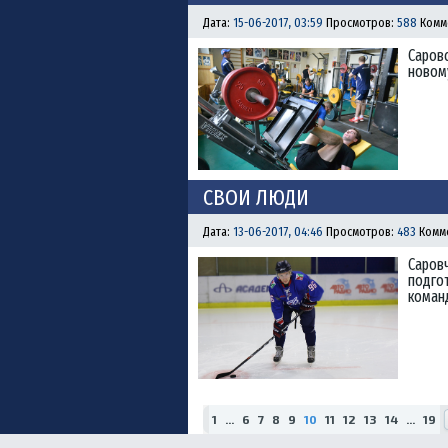
Дата:
15-06-2017, 03:59
Просмотров:
588
Комм
Саров
новому
СВОИ ЛЮДИ
Дата:
13-06-2017, 04:46
Просмотров:
483
Комм
Саровч
подгот
коман
1
...
6
7
8
9
10
11
12
13
14
...
19