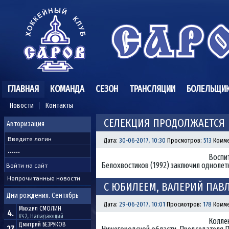
ГЛАВНАЯ
КОМАНДА
СЕЗОН
ТРАНСЛЯЦИИ
БОЛЕЛЬЩИ
Новости
Контакты
СЕЛЕКЦИЯ ПРОДОЛЖАЕТСЯ
Авторизация
Дата:
30-06-2017, 10:30
Просмотров:
513
Комме
Воспит
Белохвостиков (1992) заключил однолетн
Непрочитанные новости
С ЮБИЛЕЕМ, ВАЛЕРИЙ ПАВ
Дни рождения. Сентябрь
Дата:
29-06-2017, 10:01
Просмотров:
178
Комме
Михаил
СМОЛИН
4.
#42, Нападающий
Колле
Дмитрий
БЕЗРУКОВ