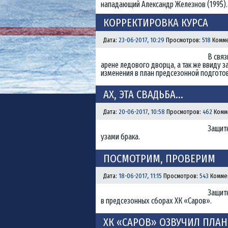
нападающий Александр Железнов (1995).
КОРРЕКТИРОВКА КУРСА
Дата:
23-06-2017, 10:29
Просмотров:
518
Комме
В связ
арене ледового дворца, а так же ввиду 
изменения в план предсезонной подготов
АХ, ЭТА СВАДЬБА…
Дата:
20-06-2017, 10:58
Просмотров:
462
Комм
Защитн
узами брака.
ПОСМОТРИМ, ПРОВЕРИМ
Дата:
18-06-2017, 11:15
Просмотров:
543
Комме
Защитн
в предсезонных сборах ХК «Саров».
ХК «САРОВ» ОЗВУЧИЛ ПЛА