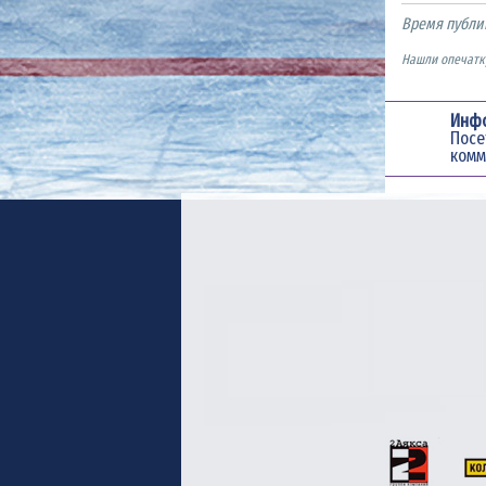
Время публи
Нашли опечатку
Инф
Пос
комм