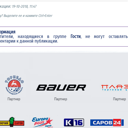
кации:
19-10-2018, 11:47
? Выделите ее и нажмите Ctrl+Enter
ормация
етители, находящиеся в группе
Гости
, не могут оставлять
ентарии к данной публикации.