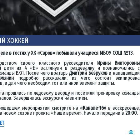
ЫЙ ХОККЕЙ
деле в гостях у ХК «Саров» побывали учащиеся МБОУ СОШ №13.
одством своего классного руководителя
Ирины Викторовны
й
дети из 4 «Б» заглянули в раздевалку и познакомились с
оманды ВХЛ. После чего вратарь
Дмитрий Безруков
и нападающий
умынин
подробно рассказали, из чего состоит экипировка
в, и для чего необходим тот или иной элемент защиты.
та прошлись по ледовому дворцу и посетили тренировку команды
алов. Завершилась экскурсия чаепитием.
рошедшем мероприятии смотрите на
«Канале-16»
в воскресенье,
 в новом сезоне проекта «Наше время». Начало передачи в
20:00
.
ЕТ