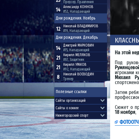
25
Председ. Правления
Александр
КОННОВ
14
#52, Нападающий
Дни рождения. Ноябрь
Николай
ВЛАДИМИРОВ
12
#19, Нападающий
Дни рождения. Декабрь
КЛАССН
Дмитрий
МАРКОВИН
14
#15, Нападающий
На этой не
Кирилл
МЕЛЯКОВ
21
#87, Защитник
Под руков
Кирилл
УРАКОВ
21
Румянцево
#92, Нападающий
игроками к
Николай
ВОЕВОДИН
8
Михаил Р
Тренер
спортсмено
Полезные ссылки
Затем ребя
профессион
Сюжет о п
18 ноября
,
ФОТООТЧ