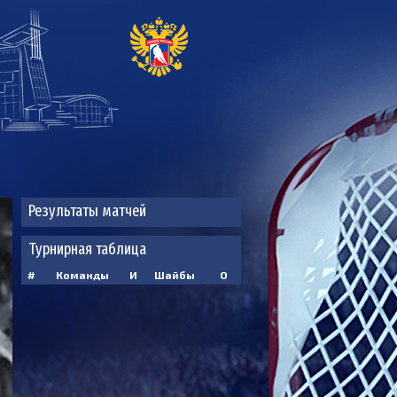
Результаты матчей
Турнирная таблица
#
Команды
И
Шайбы
О