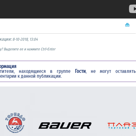
кации:
8-10-2018, 13:04
? Выделите ее и нажмите Ctrl+Enter
ормация
етители, находящиеся в группе
Гости
, не могут оставлять
ентарии к данной публикации.