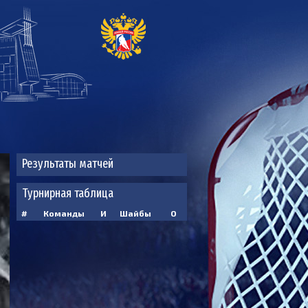
Результаты матчей
Турнирная таблица
#
Команды
И
Шайбы
О