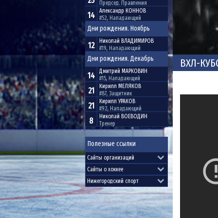
25
Председ. Правления
Александр
КОННОВ
14
#52, Нападающий
Дни рождения. Ноябрь
Николай
ВЛАДИМИРОВ
12
#19, Нападающий
Дни рождения. Декабрь
ВХЛ-КУБ
Дмитрий
МАРКОВИН
14
#15, Нападающий
Кирилл
МЕЛЯКОВ
21
#87, Защитник
Кирилл
УРАКОВ
21
#92, Нападающий
Николай
ВОЕВОДИН
8
Тренер
Полезные ссылки