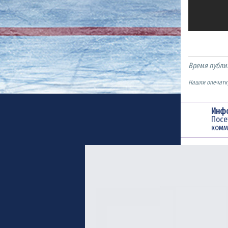
Время публи
Нашли опечатку
Инф
Пос
комм