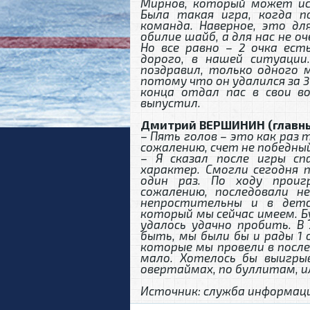
Мирнов, который может ис
Была такая игра, когда п
команда. Наверное, это дл
обилие шайб, а для нас не о
Но все равно – 2 очка есть
дорого, в нашей ситуации
поздравил, только одного м
потому что он удалился за 3
конца отдал пас в свои во
выпустил.
Дмитрий ВЕРШИНИН (главны
– Пять голов – это как раз т
сожалению, счет не победный
– Я сказал после игры сп
характер. Смогли сегодня 
один раз. По ходу проиг
сожалению, последовали н
непростительны и в детс
который мы сейчас имеем. Б
удалось удачно пробить. В
быть, мы были бы и рады 1 о
которые мы провели в после
мало. Хотелось бы выигры
овертаймах, по буллитам, и
Источник: служба информац