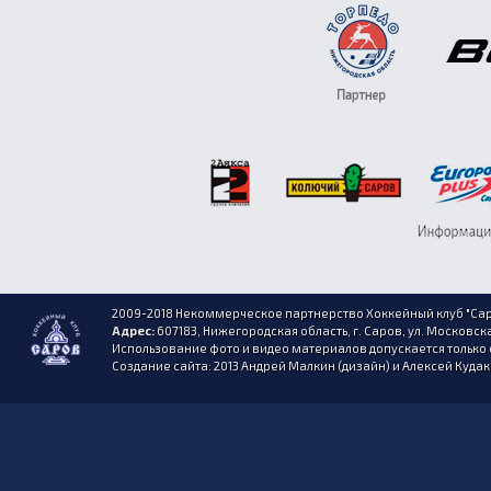
2009-2018 Некоммерческое партнерство Хоккейный клуб "Сар
Адрес:
607183, Нижегородская область, г. Саров, ул. Московска
Использование фото и видео материалов допускается только 
Создание сайта: 2013 Андрей Малкин (дизайн) и Алексей Куда