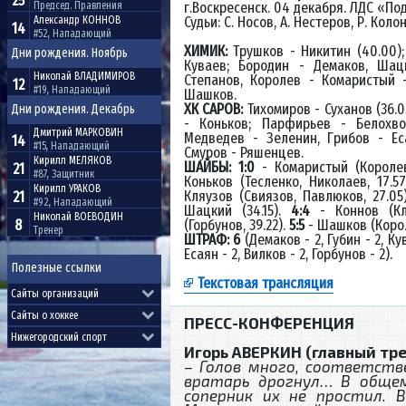
25
г.Воскресенск. 04 декабря. ЛДС «По
Председ. Правления
Судьи: С. Носов, А. Нестеров, Р. Коло
Александр
КОННОВ
14
#52, Нападающий
ХИМИК:
Трушков - Никитин (40.00)
Дни рождения. Ноябрь
Куваев; Бородин - Демаков, Шац
Николай
ВЛАДИМИРОВ
Степанов, Королев - Комаристый 
12
#19, Нападающий
Шашков.
ХК САРОВ:
Тихомиров - Суханов (36.0
Дни рождения. Декабрь
- Коньков; Парфирьев - Белохво
Дмитрий
МАРКОВИН
Медведев - Зеленин, Грибов - Ес
14
#15, Нападающий
Смуров - Ряшенцев.
Кирилл
МЕЛЯКОВ
ШАЙБЫ: 1:0
- Комаристый (Королев,
21
#87, Защитник
Коньков (Тесленко, Николаев, 17.57
Кирилл
УРАКОВ
Кляузов (Свиязов, Павлюков, 27.05
21
#92, Нападающий
Шацкий (34.15).
4:4
- Коннов (Кло
Николай
ВОЕВОДИН
8
(Горбунов, 39.22).
5:5
- Шашков (Корол
Тренер
ШТРАФ: 6
(Демаков - 2, Губин - 2, Ку
Есаян - 2, Вилков - 2, Горбунов - 2).
Полезные ссылки
Текстовая трансляция
ПРЕСС-КОНФЕРЕНЦИЯ
Игорь АВЕРКИН (главный тре
– Голов много, соответств
вратарь дрогнул… В обще
соперник их не простил. 