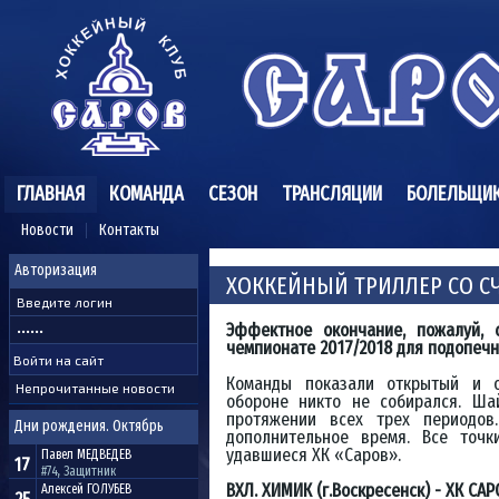
ГЛАВНАЯ
КОМАНДА
СЕЗОН
ТРАНСЛЯЦИИ
БОЛЕЛЬЩИ
Новости
Контакты
Авторизация
ХОККЕЙНЫЙ ТРИЛЛЕР СО 
Эффектное окончание, пожалуй, 
чемпионате 2017/2018 для подопечн
Команды показали открытый и о
Непрочитанные новости
обороне никто не собирался. Ша
протяжении всех трех периодов
Дни рождения. Октябрь
дополнительное время. Все точк
удавшиеся ХК «Саров».
Павел
МЕДВЕДЕВ
17
#74, Защитник
ВХЛ. ХИМИК (г.Воскресенск) - ХК САРОВ (
Алексей
ГОЛУБЕВ