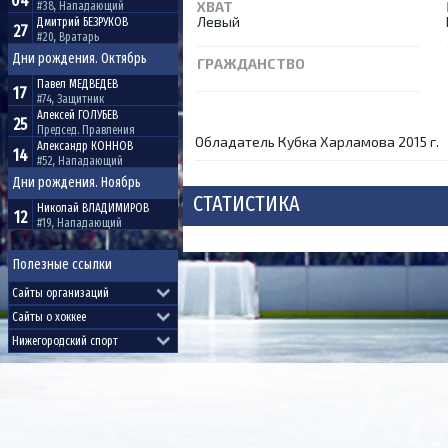
04
ХВАТ
#38, Нападающий
Левый
Дмитрий
БЕЗРУКОВ
27
#20, Вратарь
Дни рождения. Октябрь
ГРАЖДАНСТВО
Павел
МЕДВЕДЕВ
17
#74, Защитник
Алексей
ГОЛУБЕВ
25
Председ. Правления
Обладатель Кубка Харламова 2015 г.
Александр
КОННОВ
14
#52, Нападающий
Дни рождения. Ноябрь
СТАТИСТИКА
Николай
ВЛАДИМИРОВ
12
#19, Нападающий
Полезные ссылки