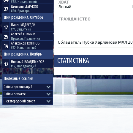
04
ХВАТ
#38, Нападающий
Левый
Дмитрий
БЕЗРУКОВ
27
#20, Вратарь
Дни рождения. Октябрь
ГРАЖДАНСТВО
Павел
МЕДВЕДЕВ
17
#74, Защитник
Алексей
ГОЛУБЕВ
25
Председ. Правления
Обладатель Кубка Харламова МХЛ 201
Александр
КОННОВ
14
#52, Нападающий
Дни рождения. Ноябрь
СТАТИСТИКА
Николай
ВЛАДИМИРОВ
12
#19, Нападающий
Полезные ссылки