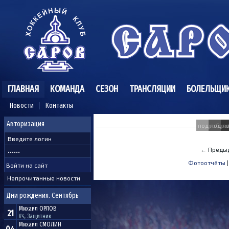
ГЛАВНАЯ
КОМАНДА
СЕЗОН
ТРАНСЛЯЦИИ
БОЛЕЛЬЩИ
Новости
Контакты
Авторизация
подробне
подро
п
← Преды
Фотоотчёты
Непрочитанные новости
Дни рождения. Сентябрь
Михаил
ОРЛОВ
21
#4, Защитник
Михаил
СМОЛИН