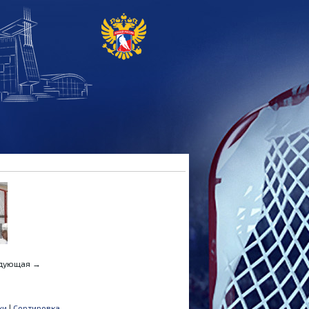
едующая →
ки
|
Сортировка