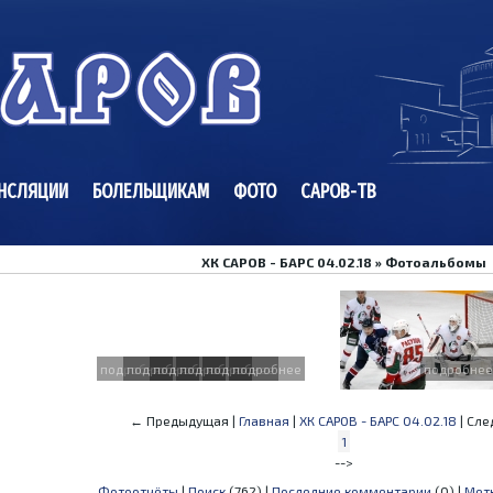
НСЛЯЦИИ
БОЛЕЛЬЩИКАМ
ФОТО
САРОВ-ТВ
ХК САРОВ - БАРС 04.02.18 » Фотоальбомы
подробнее
подробнее
подробнее
подробнее
подробнее
подробнее
подробнее
← Предыдущая |
Главная
|
ХК САРОВ - БАРС 04.02.18
| Сл
1
-->
Фотоотчёты
|
Поиск
(762) |
Последние комментарии
(0) |
Мет