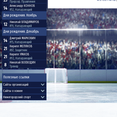
25
Председ. Правления
Александр
КОННОВ
14
#52, Нападающий
Дни рождения. Ноябрь
Николай
ВЛАДИМИРОВ
12
#19, Нападающий
Дни рождения. Декабрь
Дмитрий
МАРКОВИН
14
#15, Нападающий
Кирилл
МЕЛЯКОВ
21
#87, Защитник
Кирилл
УРАКОВ
21
#92, Нападающий
Николай
ВОЕВОДИН
8
Тренер
Полезные ссылки