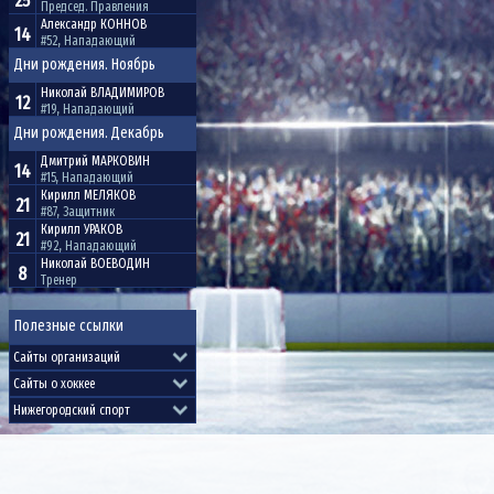
25
Председ. Правления
Александр
КОННОВ
14
#52, Нападающий
Дни рождения. Ноябрь
Николай
ВЛАДИМИРОВ
12
#19, Нападающий
Дни рождения. Декабрь
Дмитрий
МАРКОВИН
14
#15, Нападающий
Кирилл
МЕЛЯКОВ
21
#87, Защитник
Кирилл
УРАКОВ
21
#92, Нападающий
Николай
ВОЕВОДИН
8
Тренер
Полезные ссылки