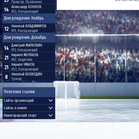
25
Председ. Правления
Александр
КОННОВ
14
#52, Нападающий
Дни рождения. Ноябрь
Николай
ВЛАДИМИРОВ
12
#19, Нападающий
Дни рождения. Декабрь
Дмитрий
МАРКОВИН
14
#15, Нападающий
Кирилл
МЕЛЯКОВ
21
#87, Защитник
Кирилл
УРАКОВ
21
#92, Нападающий
Николай
ВОЕВОДИН
8
Тренер
Полезные ссылки