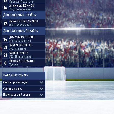
25
Председ. Правления
Александр
КОННОВ
14
#52, Нападающий
Дни рождения. Ноябрь
Николай
ВЛАДИМИРОВ
12
#19, Нападающий
Дни рождения. Декабрь
Дмитрий
МАРКОВИН
14
#15, Нападающий
Кирилл
МЕЛЯКОВ
21
#87, Защитник
Кирилл
УРАКОВ
21
#92, Нападающий
Николай
ВОЕВОДИН
8
Тренер
Полезные ссылки