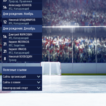
25
Председ. Правления
Александр
КОННОВ
14
#52, Нападающий
Дни рождения. Ноябрь
Николай
ВЛАДИМИРОВ
12
#19, Нападающий
Дни рождения. Декабрь
Дмитрий
МАРКОВИН
14
#15, Нападающий
Кирилл
МЕЛЯКОВ
21
#87, Защитник
Кирилл
УРАКОВ
21
#92, Нападающий
Николай
ВОЕВОДИН
8
Тренер
Полезные ссылки