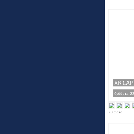
ХК САР
Суббота, 22
20 фото