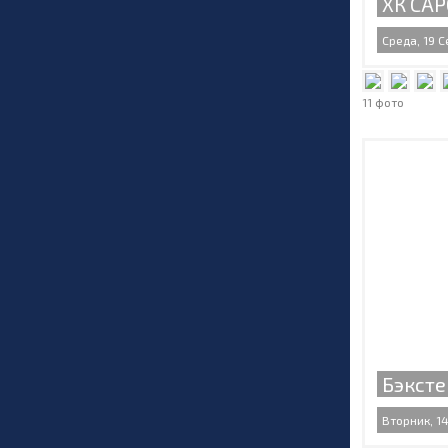
ХК САР
Среда, 19 С
11 фото
Бэксте
Вторник, 14