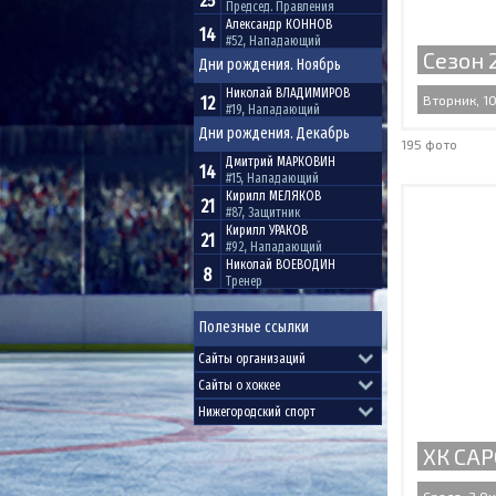
25
Председ. Правления
Александр
КОННОВ
14
#52, Нападающий
Сезон 
Дни рождения. Ноябрь
Николай
ВЛАДИМИРОВ
12
Вторник, 10
#19, Нападающий
Дни рождения. Декабрь
195 фото
Дмитрий
МАРКОВИН
14
#15, Нападающий
Кирилл
МЕЛЯКОВ
21
#87, Защитник
Кирилл
УРАКОВ
21
#92, Нападающий
Николай
ВОЕВОДИН
8
Тренер
Полезные ссылки
ХК САР