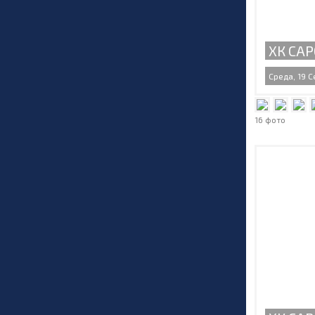
ХК САР
Среда, 19 С
16 фото