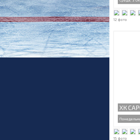
Среда, 3 Ок
12 фото
ХК САР
Понедельник
15 фото