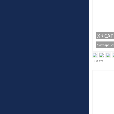
ХК САР
Четверг, 20
14 фото