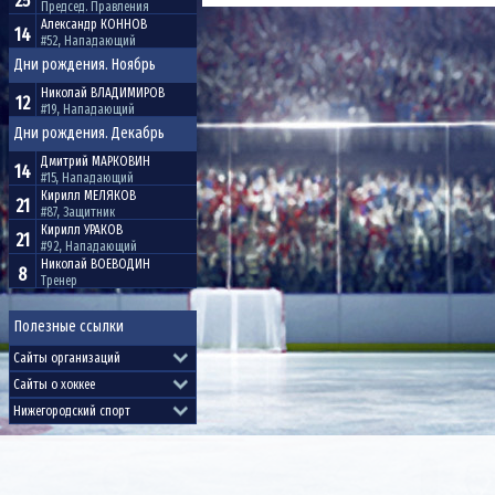
25
Председ. Правления
Александр
КОННОВ
14
#52, Нападающий
Дни рождения. Ноябрь
Николай
ВЛАДИМИРОВ
12
#19, Нападающий
Дни рождения. Декабрь
Дмитрий
МАРКОВИН
14
#15, Нападающий
Кирилл
МЕЛЯКОВ
21
#87, Защитник
Кирилл
УРАКОВ
21
#92, Нападающий
Николай
ВОЕВОДИН
8
Тренер
Полезные ссылки